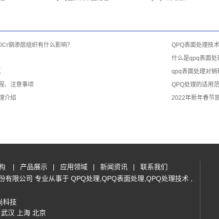
0Cr钢渗层组织有什么影响？
QPQ表面处理技
什么是qpq表面处
点
qpq表面处理对
规程、注意事顷
QPQ处理的适用
原理介绍
2022年新年春节
构
|
产品展示
|
应用领域
|
新闻资讯
|
联系我们
金属材料股份有限公司 专业从事于
QPQ处理
,
QPQ表面处理
,
QPQ处理技术
,
尚科技
武汉
上海
北京