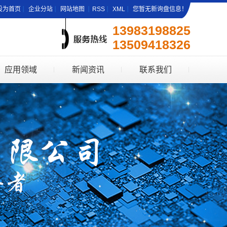
设为首页
企业分站
网站地图
RSS
XML
您暂无新询盘信息！
13983198825
13509418326
应用领域
新闻资讯
联系我们
业务结构
公司新闻
应用领域
行业新闻
公司风采
技术知识
资质证书